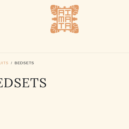
UE
REVENDEURS
NOTRE HISTOIRE
NOUS CO
UITS
BEDSETS
EDSETS