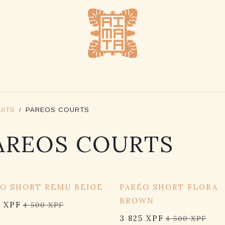
UE
REVENDEURS
NOTRE HISTOIRE
NOUS CO
UITS
PAREOS COURTS
AREOS COURTS
OFF
15% OFF
O SHORT REMU BEIGE
PARÉO SHORT FLORA
BROWN
5
XPF
4 500
XPF
3 825
XPF
4 500
XPF