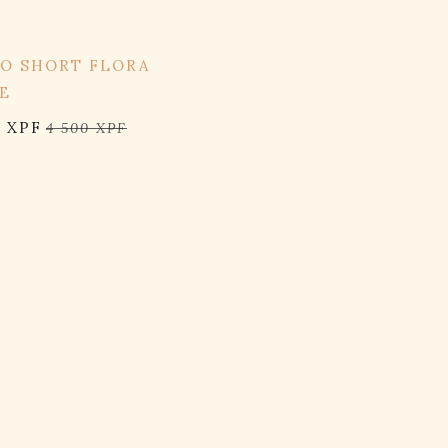
OFF
ÉO SHORT FLORA
E
5
XPF
4 500
XPF