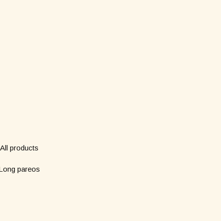
Boutique
Abonne-toi à notre n
*
Nom
All products
Long pareos
*
Email
Short pareos
Wardrobe