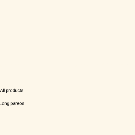
Boutique
Abonne-toi à notre n
*
Nom
All products
Long pareos
*
Email
Short pareos
Wardrobe