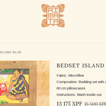
UE
REVENDEURS
NOTRE HISTOIRE
NOUS CO
ISLAND BLUE
BEDSET ISLAND
Fabric: Microfiber
Composition: Bedding set with 
60 cm pillowcases
Instructions: Wash inside out
13 175
XPF
15 500
XP