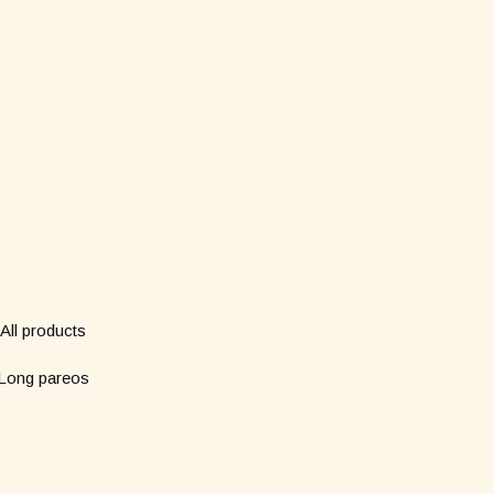
Boutique
Abonne-toi à notre n
*
Nom
All products
Long pareos
*
Email
Short pareos
Wardrobe