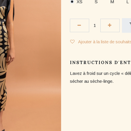
XS
S
M
L
Ajouter à la liste de souhait
INSTRUCTIONS D'EN
Lavez à froid sur un cycle « dél
sécher au sèche-linge.