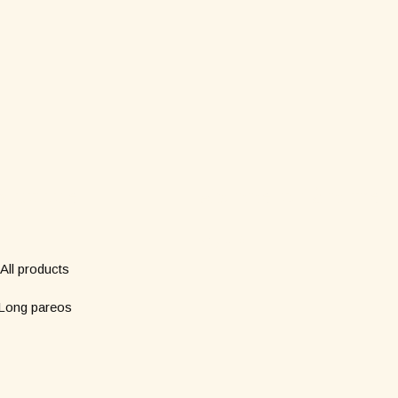
Boutique
Abonne-toi à notre n
*
Nom
All products
Long pareos
*
Email
Short pareos
Wardrobe