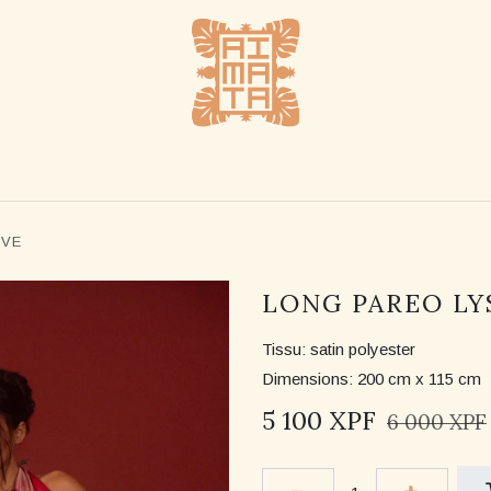
UE
REVENDEURS
NOTRE HISTOIRE
NOUS CO
IVE
LONG PAREO LY
Tissu: satin polyester
Dimensions: 200 cm x 115 cm
5 100
XPF
6 000
XPF